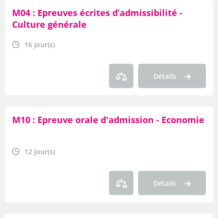
Par durée
M04 : Epreuves écrites d’admissibilité -
Culture générale
Par thème
16 jour(s)
Par axe
Par famille
Détails
Par type de produit
OF
M10 : Epreuve orale d'admission - Economie
Par modalité
12 jour(s)
Détails