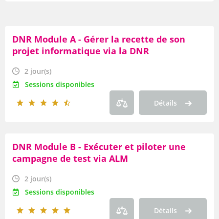
Par lieu
DNR Module A - Gérer la recette de son
Par date
projet informatique via la DNR
Par durée
2 jour(s)
Par thème
Sessions disponibles
Détails
Par axe
Par famille
DNR Module B - Exécuter et piloter une
Par type de produit
campagne de test via ALM
OF
2 jour(s)
Sessions disponibles
Par modalité
Détails