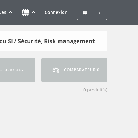
ues
Connexion
0
du SI
Sécurité, Risk management
/
COMPARATEUR
0
ECHERCHER
0
produit(s)