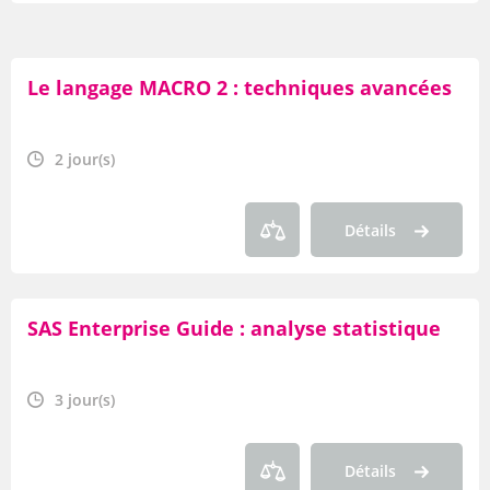
Par durée
Le langage MACRO 2 : techniques avancées
Par thème
Par axe
2 jour(s)
Par famille
Détails
Par type de produit
OF
SAS Enterprise Guide : analyse statistique
Par modalité
3 jour(s)
Détails