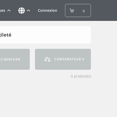
ues
Connexion
0
ileté
COMPARATEUR
0
ECHERCHER
0
produit(s)