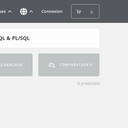
ues
Connexion
0
QL & PL/SQL
COMPARATEUR
0
ECHERCHER
0
produit(s)