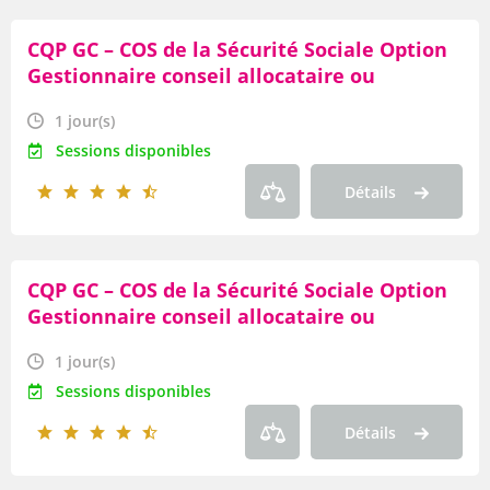
CQP GC – COS de la Sécurité Sociale Option
Gestionnaire conseil allocataire ou
conseiller service à l’usager de la Branche
1 jour(s)
Famille (ou Picking « Hors CQP ») Module «
Sessions disponibles
Les incivilités »
Détails
CQP GC – COS de la Sécurité Sociale Option
Gestionnaire conseil allocataire ou
conseiller service à l’usager de la Branche
1 jour(s)
Famille (ou Picking « Hors CQP ») Module «
Sessions disponibles
Les appels sortants »
Détails