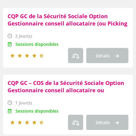
Par lieu
CQP GC de la Sécurité Sociale Option
Par date
Gestionnaire conseil allocataire (ou Picking
Par durée
« Hors CQP ») Module « L’accueil sur
2 jour(s)
rendez-vous »
Par thème
Sessions disponibles
Détails
Par axe
Par famille
CQP GC – COS de la Sécurité Sociale Option
Par type de produit
Gestionnaire conseil allocataire ou
conseiller service à l’usager de la Branche
OF
1 jour(s)
Famille (ou Picking « Hors CQP ») Module «
Sessions disponibles
La charte rédactionnelle»
Par modalité
Détails