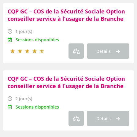
CQP GC – COS de la Sécurité Sociale Option
conseiller service à l’usager de la Branche
Famille (ou Picking « Hors CQP ») Module «
1 jour(s)
Les appels entrants »
Sessions disponibles
Détails
CQP GC – COS de la Sécurité Sociale Option
conseiller service à l’usager de la Branche
Famille (ou Picking « Hors CQP ») Module «
2 jour(s)
L’accueil en EMS»
Sessions disponibles
Détails