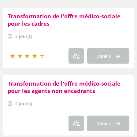
Par durée
Transformation de l'offre médico-sociale
Par thème
pour les cadres
Par axe
2 jour(s)
Par famille
Détails
Par type de produit
OF
Transformation de l'offre médico-sociale
Par modalité
pour les agents non encadrants
2 jour(s)
Détails