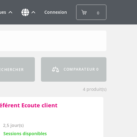
ues
Connexion
0
COMPARATEUR
0
ECHERCHER
4
produit(s)
éférent Ecoute client
2,5 jour(s)
Sessions disponibles