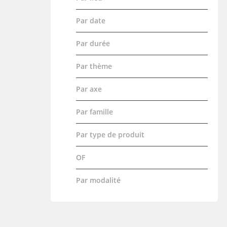
Par date
Par durée
Par thème
Par axe
Par famille
Par type de produit
OF
Par modalité