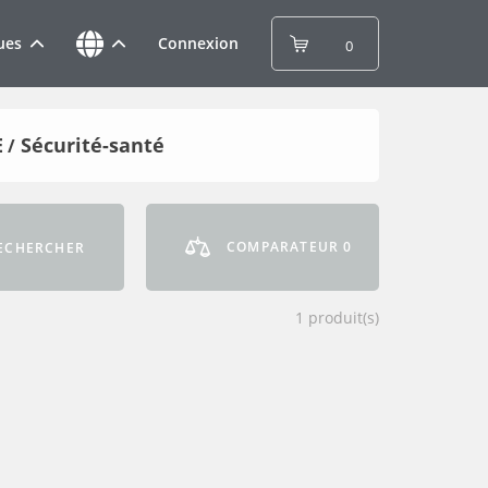
ues
Connexion
0
E
Sécurité-santé
/
COMPARATEUR
0
ECHERCHER
1
produit(s)