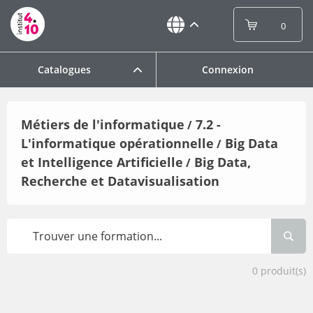
0
Catalogues
Connexion
Métiers de l'informatique
7.2 -
/
L'informatique opérationnelle
Big Data
/
et Intelligence Artificielle
Big Data,
/
Recherche et Datavisualisation
0
produit(s)