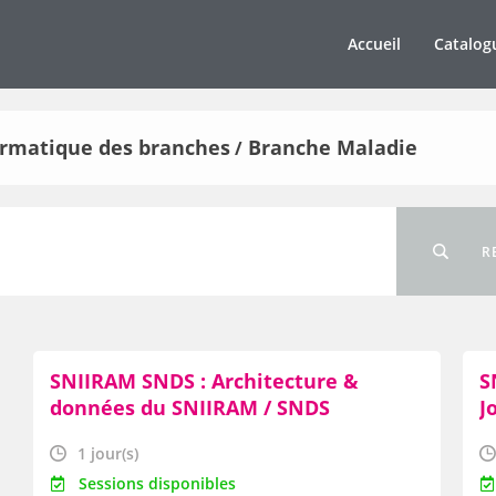
Accueil
Catalog
formatique des branches
Branche Maladie
/
R
SNIIRAM SNDS : Architecture &
S
données du SNIIRAM / SNDS
J
c
1 jour(s)
S
Sessions disponibles