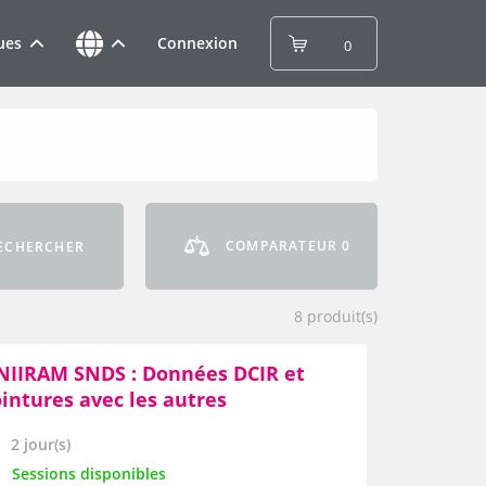
ues
Connexion
0
COMPARATEUR
0
ECHERCHER
8
produit(s)
NIIRAM SNDS : Données DCIR et
ointures avec les autres
omposantes sur la plateforme
2 jour(s)
NIIRAM/SNDS de la CNAM
Sessions disponibles