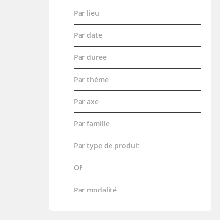
Par lieu
Par date
Par durée
Par thème
Par axe
Par famille
Par type de produit
OF
Par modalité