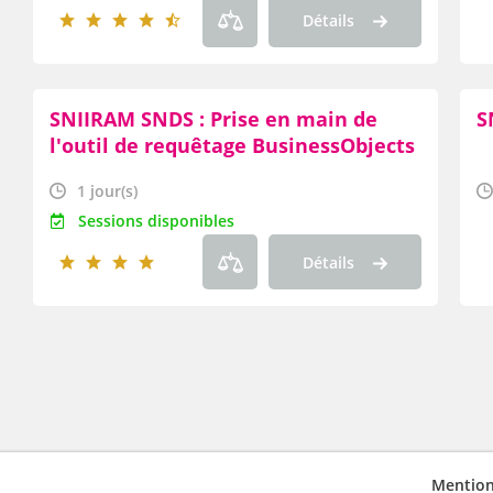
Détails
SNIIRAM SNDS : Prise en main de
S
l'outil de requêtage BusinessObjects
BI4
1 jour(s)
Sessions disponibles
Détails
Mention