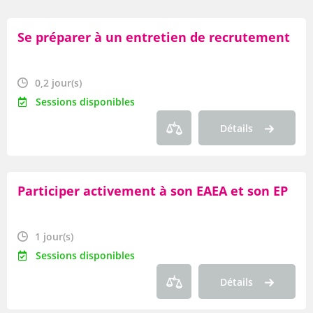
Par lieu
Se préparer à un entretien de recrutement
Par date
Par durée
0,2 jour(s)
Par thème
Sessions disponibles
Détails
Par axe
Par famille
Participer activement à son EAEA et son EP
Par type de produit
OF
1 jour(s)
Sessions disponibles
Par modalité
Détails