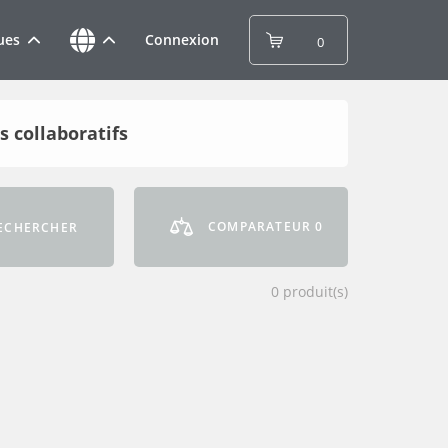
ues
Connexion
0
s collaboratifs
COMPARATEUR
0
ECHERCHER
0
produit(s)