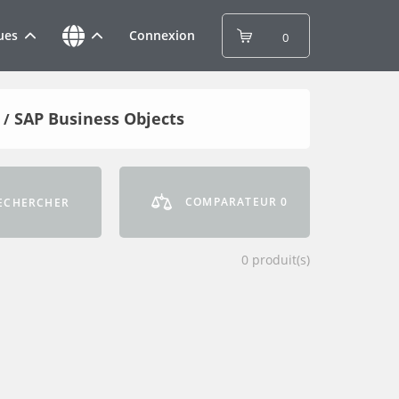
ues
Connexion
0
SAP Business Objects
/
COMPARATEUR
0
ECHERCHER
0
produit(s)