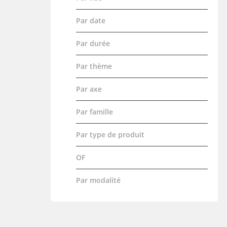
Par date
Par durée
Par thème
Par axe
Par famille
Par type de produit
OF
Par modalité