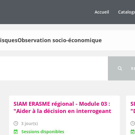
Accueil
Catalog
tatisquesObservation socio-économique
R
SIAM ERASME régional - Module 03 :
S
"Aider à la décision en interrogeant
"
SIAM/ERASME avec SQL de base"
e
3 jour(s)
Sessions disponibles