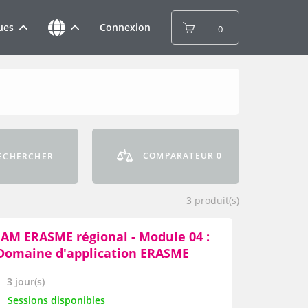
ues
Connexion
0
COMPARATEUR
0
ECHERCHER
3
produit(s)
IAM ERASME régional - Module 04 :
Domaine d'application ERASME
xperts SQL approfondi"
3 jour(s)
Sessions disponibles