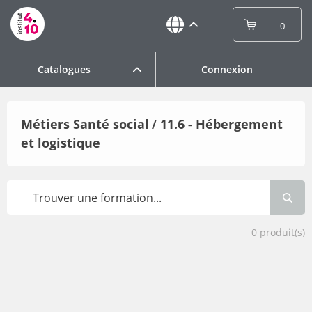
0
Catalogues
Connexion
Métiers Santé social
11.6 - Hébergement
/
et logistique
0
produit(s)