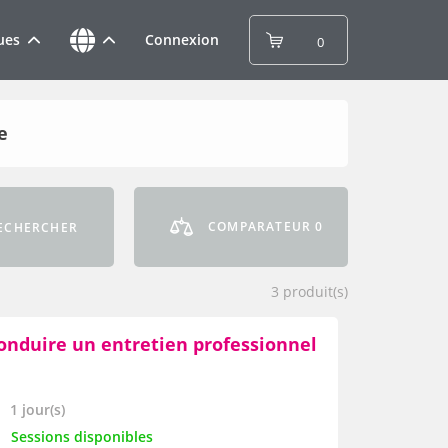
ues
Connexion
0
e
COMPARATEUR
0
ECHERCHER
3
produit(s)
onduire un entretien professionnel
1 jour(s)
Sessions disponibles