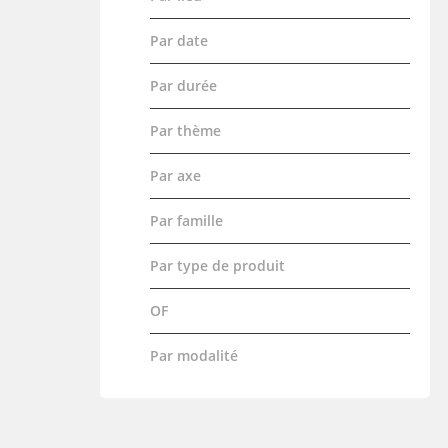
Par date
Par durée
Par thème
Par axe
Par famille
Par type de produit
OF
Par modalité