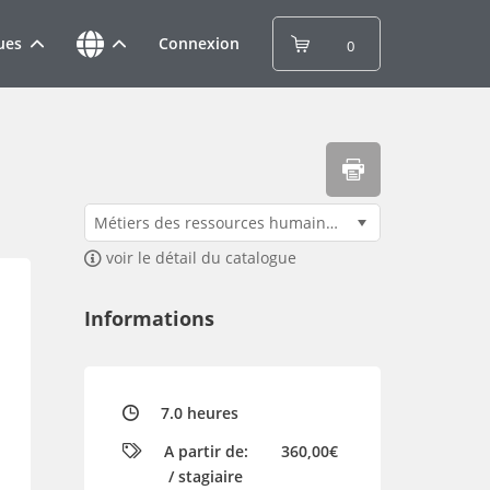
ues
Connexion
0
Métiers des ressources humaines - Tarif standard - 360,00€ / stagiaire
voir le détail du catalogue
Informations
7.0 heures
A partir de:
360,00€
/ stagiaire